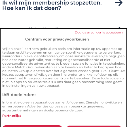
Ik wil mijn membership stopzetten.
Hoe kan ik dat doen?
Hoe verwijder ik mijn account?
Doorgaan zonder te accepteren
Centrum voor privacyvoorkeuren
Wij en onze
1
partners gebruiken tools om informatie op uw apparaat op
Hoe zorg ik ervoor dat ik de site veilig
te slaan en/of te openen en om uw persoonlijke gegevens te verwerken,
kan gebruiken?
waaronder unieke identificatoren, om onze service te leveren, te begrijpen
hoe deze wordt gebruikt, marketing en gepersonaliseerde of niet-
gepersonaliseerde advertenties te bieden, sociale functies in te schakelen,
andere Match Group-diensten aan te bevelen en beter te begrijpen hoe
de Match Group-diensten over het algemeen worden gebruikt. U kunt uw
keuzes accepteren of wijzigen door hieronder te klikken of door op elk
moment het Privacyvoorkeurencentrum te bezoeken. Deze tools volgen u
niet in apps en op websites als u ons daar geen toestemming voor geeft
in de instellingen van uw apparaat.
IAB-doeleinden:
Algemene voorwaarden
Privacybeleid
Informatie op een apparaat opslaan en/of openen. Diensten ontwikkelen
Cookiebeleid
Illegale content melden
en verbeteren. Advertenties op basis van beperkte gegevens,
advertentiemetingen en doelgroepenonderzoek.
© 2026 by OurTime | A
Meetic
network website.
Partnerlijst