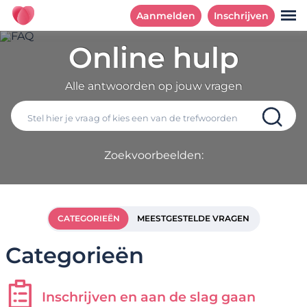
Aanmelden
Inschrijven
Online hulp
Alle antwoorden op jouw vragen
Zoekvoorbeelden:
CATEGORIEËN
MEESTGESTELDE VRAGEN
Categorieën
Inschrijven en aan de slag gaan