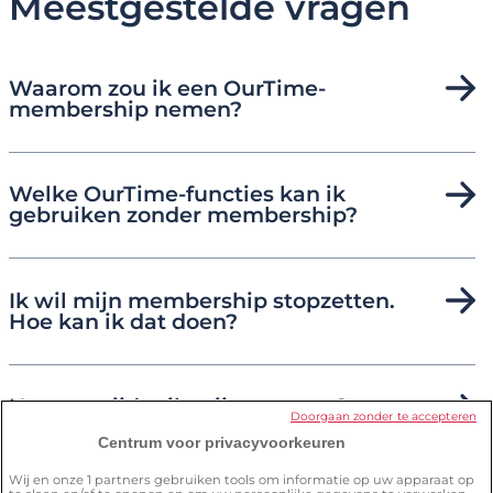
Meestgestelde vragen
Waarom zou ik een OurTime-
membership nemen?
Welke OurTime-functies kan ik
gebruiken zonder membership?
Ik wil mijn membership stopzetten.
Hoe kan ik dat doen?
Hoe verwijder ik mijn account?
Doorgaan zonder te accepteren
Centrum voor privacyvoorkeuren
Wij en onze
1
partners gebruiken tools om informatie op uw apparaat op
Hoe zorg ik ervoor dat ik de site veilig